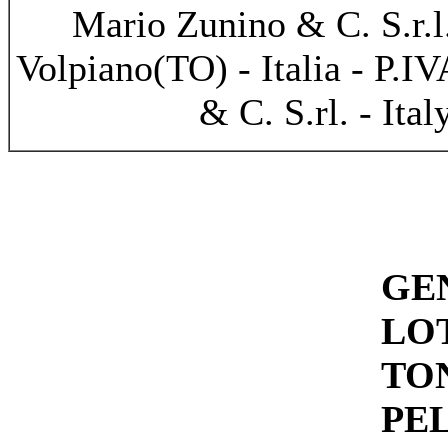
Mario Zunino & C. S.r.l
Volpiano(TO) - Italia - P.
& C. S.rl. - Ital
GE
LO
TO
PE