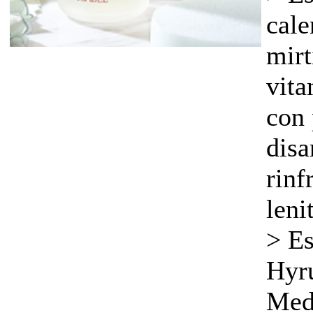
cale
mirt
vita
con 
disa
rinf
leni
> Es
Hyr
Medi