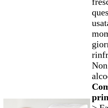
fres
ques
usat
mom
gior
rinf
Non
alco
Com
prin
> Fa