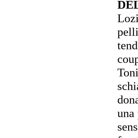
DE
Lozi
pell
tend
coup
Toni
schi
dona
una 
sens