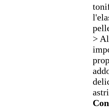
toni
l'ela
pell
> Al
impo
prop
addo
deli
astr
Con