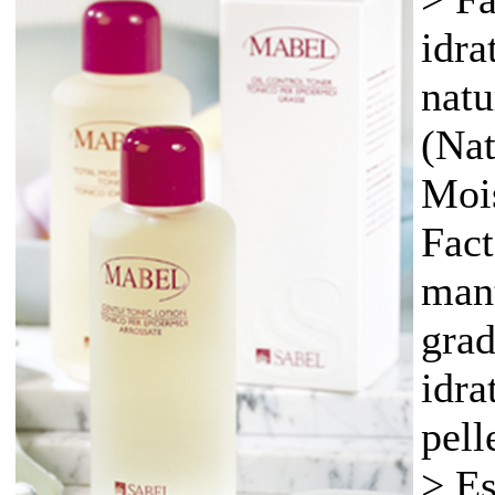
idra
nat
(Nat
Mois
Fact
mant
grad
idra
pell
> Es