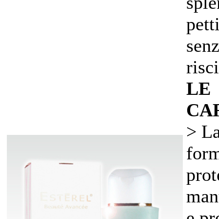
sple
pett
senz
risc
LE
CA
> La
form
prot
mant
e pr