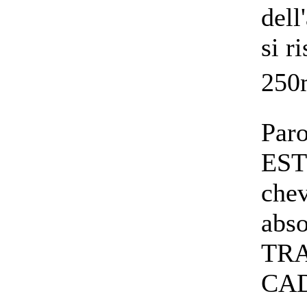
dell
si r
250
Paro
EST
chev
abso
TRA
CAD