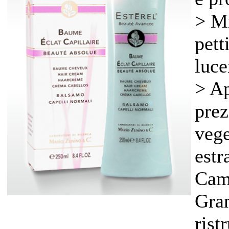
> Mi
pett
luce
> Ap
prez
vege
estr
Cam
Gran
rist