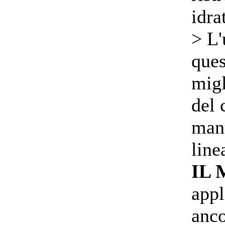
idra
> L'
que
migl
del 
mant
line
IL
appl
anco