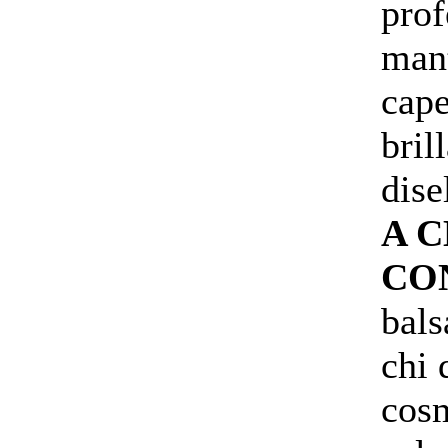
prof
mant
cape
bril
dise
A C
CO
bals
chi 
cosm